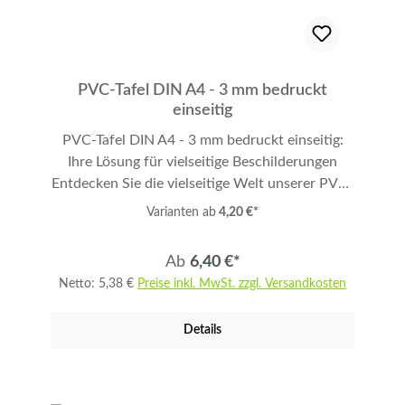
PVC-Tafel DIN A4 - 3 mm bedruckt
einseitig
PVC-Tafel DIN A4 - 3 mm bedruckt einseitig:
Ihre Lösung für vielseitige Beschilderungen
Entdecken Sie die vielseitige Welt unserer PVC-
Tafel DIN A4, die in 3 mm Stärke einseitig
Varianten ab
4,20 €*
bedruckt wird. Diese Tafel ist nicht nur ein
einfacher Untergrund, sondern Ihre Leinwand
Ab
6,40 €*
für kreative und praktische Anwendungen. Ob
Netto: 5,38 €
Preise inkl. MwSt. zzgl. Versandkosten
als Schild, Fotoprint, Wegweiser oder
Museums-Tafel, dieses Produkt bietet Ihnen
Details
unzählige Einsatzmöglichkeiten. PVC Schild
bedruckt nach Ihren Wünschen. Perfektioniert
für Innen- und Außenbereich Mit dem
integrierten 4-Farb-UV-Druck erstrahlen Ihre