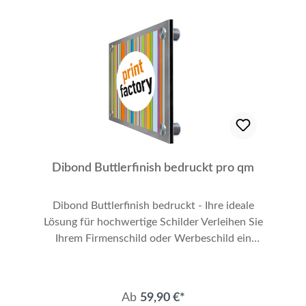
Vielseitige Einsatzmöglichkeiten: Ob als
Werbeschild, Firmenschild oder dekoratives
Element – optimal für vielfältige Anwendungen.
Kostenloser Datencheck: Stellen Sie sicher, dass
Ihre Druckdaten optimal vorbereitet sind.
Versandoptionen Unser deutschlandweiter
Versand erfolgt bei kleineren Formaten bis 120
cm x 80 cm per DHL Paket. Größere Formate
liefern wir sicher per Spedition. Bitte fragen Sie
vor dem Kauf die Versandkosten an. Beginnen
Dibond Buttlerfinish bedruckt pro qm
Sie heute mit der Gestaltung Ihrer persönlichen
PVC-Tafel!
Dibond Buttlerfinish bedruckt - Ihre ideale
Lösung für hochwertige Schilder Verleihen Sie
Ihrem Firmenschild oder Werbeschild ein
elegantes und modernes Aussehen mit unserem
„Dibond Buttlerfinish bedruckt pro qm“. Diese
Aluminiumverbundplatten bieten Ihnen ein
Ab
59,90 €*
individuelles Wanddesign, das sowohl innen als