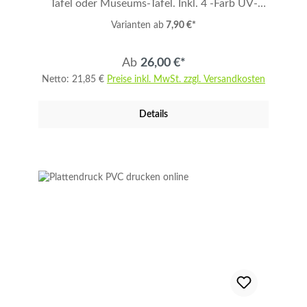
Tafel oder Museums-Tafel. Inkl. 4 -Farb UV-
Druck. Ideal als günstiges Werbeschild,
Varianten ab
7,90 €*
Firmenschild für den Innen- und Außenbereich
mit Druck. Die PVC-Platten sind frei von
Ab
26,00 €*
Weichmachern. B1 (Brandschutznorm 1)
Netto: 21,85 €
Preise inkl. MwSt. zzgl. Versandkosten
zertifiziert. Preise gelten bei einem Motiv.
Motivwechsel - 5,00 Euro je Motiv. PVC Tafel
Details
DIN A4 in 10 mm einseitig bedruckt.