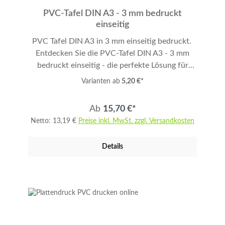
PVC-Tafel DIN A3 - 3 mm bedruckt
einseitig
PVC Tafel DIN A3 in 3 mm einseitig bedruckt.
Entdecken Sie die PVC-Tafel DIN A3 - 3 mm
bedruckt einseitig - die perfekte Lösung für
vielfältige Anwendungen. Ob als Werbeschild,
Varianten ab
5,20 €*
Firmenschild, Fotoprint, Wegweiser-Tafel oder
Museumstafel, diese PVC-Tafel erfüllt Ihre
Ab
15,70 €*
Anforderungen. Hochwertige Drucktechnologie
Netto: 13,19 €
Preise inkl. MwSt. zzgl. Versandkosten
Unsere Tafel ist mit einem brillanten 4-Farb UV-
Druck ausgestattet, der sowohl im Innen- als
Details
auch im Außenbereich eine exzellente
Farbbrillanz bietet. Dank der langlebigen
Materialien bleibt Ihre Botschaft dauerhaft
sichtbar. Besondere Eigenschaften Format: DIN
A3 Dicke: 3 mm Bedruckung: Einseitig
Brandschutzklasse: B1 (zertifiziert) Material:
PVC frei von Weichmachern Vorteile auf einen