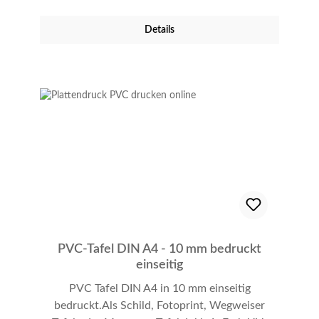
bedruckt, wodurch Ihre Motive gestochen
unübersehbar!
scharf und farbintensiv erstrahlen.
Details
Produkteigenschaften: Material: Hochwertiges
PVC, frei von Weichmachern Format: DIN A4
Stärke: 5 mm Druck: Einseitig, 4-Farb UV-Druck
Zertifizierung: B1 (Brandschutznorm 1) Unsere
PVC-Tafeln sind ideal als Werbeschild oder
Firmenschild. Geeignet für den Innen- und
Außenbereich, verbinden sie Langlebigkeit mit
einem günstigen Preis. Denken Sie darüber
nach, verschiedene Motive zu nutzen? Für nur
5,00 Euro pro Motivwechsel passen wir die
Druckbilder individuell an Ihre Bedürfnisse an.
Ihr treuer Begleiter Investieren Sie in eine PVC-
Tafel, die nicht nur visuell beeindruckt, sondern
PVC-Tafel DIN A4 - 10 mm bedruckt
auch den höchsten Sicherheitsstandards
einseitig
entspricht. Bestellen Sie jetzt und setzen Sie
PVC Tafel DIN A4 in 10 mm einseitig
Ihre Ideen in die Tat um!
bedruckt.Als Schild, Fotoprint, Wegweiser