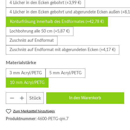
4 Löcher in den Ecken gebohrt (+3,99 €)
4 Löcher in den Ecken gebohrt und abgerundete Ecken außen (+8,1
Konturfräsung innerhalb des Endformates (+42,78 €)
Lochbohrung alle 50 cm (+5,87 €)
Zuschnitt auf Endformat
Zuschnitt auf Endformat mit abgerundeten Ecken (+4,17 €)
auswählen
Materialstärke
3 mm Acryl/PETG
5 mm Acryl/PETG
10 mm Acryl/PETG
Produkt Anzahl: Gib den gewünschten Wert e
Stück
In den Warenkorb
Zum Merkzettel hinzufügen
Produktnummer:
4600-PETG-qm.7