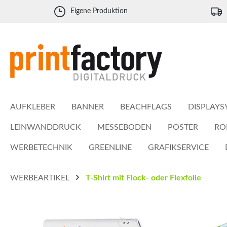
 Hauptinhalt springen
Zur Suche springen
Zur Hauptnavigation springen
Eigene Produktion
AUFKLEBER
BANNER
BEACHFLAGS
DISPLAYS
LEINWANDDRUCK
MESSEBODEN
POSTER
RO
WERBETECHNIK
GREENLINE
GRAFIKSERVICE
WERBEARTIKEL
T-Shirt mit Flock- oder Flexfolie