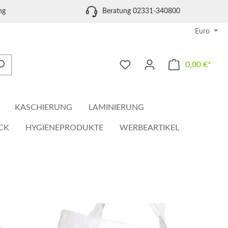
ng
Beratung 02331-340800
Euro
0,00 €*
Waren
KASCHIERUNG
LAMINIERUNG
CK
HYGIENEPRODUKTE
WERBEARTIKEL