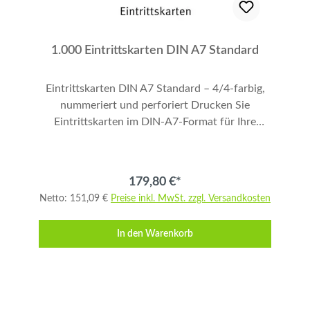
1.000 Eintrittskarten DIN A7 Standard
Eintrittskarten DIN A7 Standard – 4/4-farbig,
nummeriert und perforiert Drucken Sie
Eintrittskarten im DIN-A7-Format für Ihre
Veranstaltung oder Ihr Event. Beidseitig 4-
farbig im Offsetdruck, vollflächig mit 3 mm
Anschnitt, auf 280 g/m² Karton. Die Karten
179,80 €*
sind nummeriert und seitlich perforiert für
Netto: 151,09 €
Preise inkl. MwSt. zzgl. Versandkosten
einen Abriss. Menge: 1.000 Stück. Schriften
bitte 4 mm vom Rand entfernt anlegen.
In den Warenkorb
Produktdetails Format: DIN A7 Papier: 280
g/m² Karton Druck: Offsetdruck, beidseitig 4-
farbig Perforation: Seitlich, 1 Abriss
Nummerierung: Jede Karte nummeriert Menge:
1.000 Stück Anschnitt: 3 mm Schriften: 4 mm