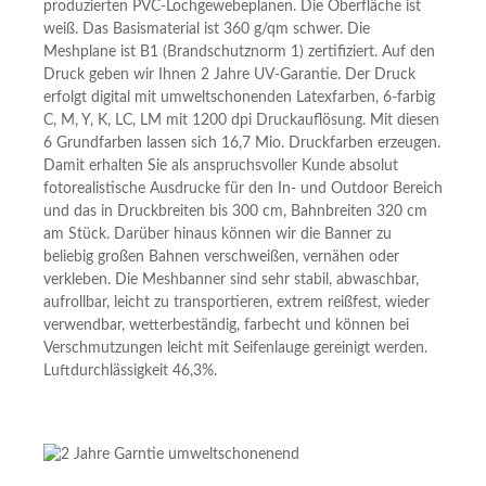
produzierten PVC-Lochgewebeplanen. Die Oberfläche ist
weiß. Das Basismaterial ist 360 g/qm schwer. Die
Meshplane ist B1 (Brandschutznorm 1) zertifiziert. Auf den
Druck geben wir Ihnen 2 Jahre UV-Garantie. Der Druck
erfolgt digital mit umweltschonenden Latexfarben, 6-farbig
C, M, Y, K, LC, LM mit 1200 dpi Druckauflösung. Mit diesen
6 Grundfarben lassen sich 16,7 Mio. Druckfarben erzeugen.
Damit erhalten Sie als anspruchsvoller Kunde absolut
fotorealistische Ausdrucke für den In- und Outdoor Bereich
und das in Druckbreiten bis 300 cm, Bahnbreiten 320 cm
am Stück. Darüber hinaus können wir die Banner zu
beliebig großen Bahnen verschweißen, vernähen oder
verkleben. Die Meshbanner sind sehr stabil, abwaschbar,
aufrollbar, leicht zu transportieren, extrem reißfest, wieder
verwendbar, wetterbeständig, farbecht und können bei
Verschmutzungen leicht mit Seifenlauge gereinigt werden.
Luftdurchlässigkeit 46,3%.