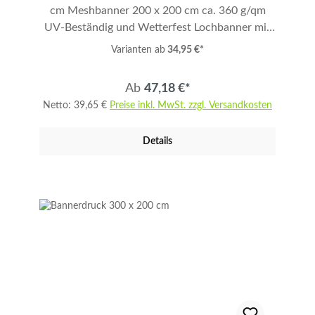
cm Meshbanner 200 x 200 cm ca. 360 g/qm
B1 Zertifizierung (schwer entflammbar) Preis
UV-Beständig und Wetterfest Lochbanner mit
inkl. Basisdatencheck Mehrere Motive und
Luftdurchlässigkeit 46,3% Umweltfreundlicher
Banner = Staffelpreis Konfektionierung in den
Varianten ab
34,95 €*
Fotodruck mit Latex Farben geruchsneutral
Bestelloptionen wählbar Lieferzeit in den
1200 DPI Fotodruck in 6C - Euroscala
Bestelloptionen wählbar
Ab
47,18 €*
Garantiert 2 Jahre UV-beständig B1
Netto: 39,65 €
Preise inkl. MwSt. zzgl. Versandkosten
Zertifizierung (schwer entflammbar) Preis inkl.
Basisdatencheck Mehrere Motive und Banner =
Details
Staffelpreis Konfektionierung in den
Bestelloptionen wählbar Lieferzeit in den
Bestelloptionen wählbar