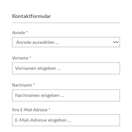
auf Messen. Bestellbar auch als Meshbanner
mit Ösen oder gesäumt und geöst. Meshbanner
200 x 500 cm ca. 360 g/qm UV-Beständig und
Kontaktformular
Wetterfest Lochbanner mit Luftdurchlässigkeit
46,3% Umweltfreundlicher Fotodruck mit Latex
Anrede
*
Farben geruchsneutral 1200 DPI Fotodruck in
6C - Euroscala Garantiert 2 Jahre UV-beständig
B1 Zertifizierung (schwer entflammbar) Preis
inkl. Basisdatencheck Mehrere Motive und
Vorname
*
Banner = Staffelpreis Konfektionierung in den
Bestelloptionen wählbar Lieferzeit in den
Bestelloptionen wählbar
Nachname
*
Ihre E-Mail-Adresse
*