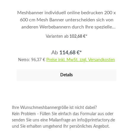
6C - Euroscala Garantiert 2 Jahre UV-beständig
Meshbanner individuell online bedrucken 200 x
B1 Zertifizierung (schwer entflammbar) Preis
600 cm Mesh Banner unterscheiden sich von
inkl. Basisdatencheck Mehrere Motive und
anderen Werbebannern durch Ihre spezielle
Banner = Staffelpreis Konfektionierung in den
winddurchlässige Lochstruktur. Das heißt, ein
Bestelloptionen wählbar Lieferzeit in den
Varianten ab
102,68 €*
Mesh-Banner hält auch auch starkem
Bestelloptionen wählbar
Winddruck stand und aufblähen wird
Ab
114,68 €*
vermieden. So bleibt Ihre Werbebotschaft auch
Netto: 96,37 €
Preise inkl. MwSt. zzgl. Versandkosten
bei Wind und Wetter gut sichtbar. Die
Verwendungsmöglichkeiten für Meshbanner
Details
sind endlos. Im Außenbereich zum Beispiel als
Bauzaunbanner, an Fassaden, Außenwänden,
Gerüsten oder Sportplätzen. Unsere
Meshbanner eignen sich auch hervorragend für
den Innenbereich, auf Messen oder im Büro, da
Ihre Wunschmeshbannergröße ist nicht dabei?
wir Ihr Motiv mit geruchsneutralen Latex
Kein Problem - Füllen Sie einfach das Formular aus oder
Farben auf die Lochgewebeplane drucken. Ideal
senden Sie uns eine Mailanfrage an info@printfactory.de
und Sie erhalten umgehend Ihr persönliches Angebot.
als lichtdurchlässiger Sichtschutz im Büro oder