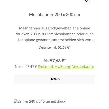
Meshbanner 200 x 300 cm
Meshbanner aus Lochgewebeplane online
drucken 200 x 300 cmMeshbanner, oder auch
Lochplane genannt, unterscheiden sich von
anderen Werbebannern durch Ihre spezielle
Varianten ab
51,68 €*
winddurchlässige Lochstruktur. Das bedeutet,
dass ein Mesh-Banner auch starkem Winddruck
Ab
57,68 €*
standhält und flattern oder aufblähen
Netto: 48,47 €
Preise inkl. MwSt. zzgl. Versandkosten
vermieden wird. So bleibt Ihre Werbebotschaft
auch bei Wind und Wetter gut sichtbar. Die
Details
Verwendungsmöglichkeiten für Meshbanner
sind vielfältig. Im Außenbereich zum Beispiel an
Bauzäunen, Fassaden, Außenwänden, Gerüsten
oder Sportplätzen. Unsere Meshbanner eignen
sich auch hervorragend für den Innenbereich,