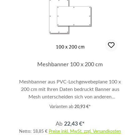
Meshbanner ca. 360 g/qm UV-Beständig und
Wetterfest Lochbanner mit Luftdurchlässigkeit
46,3% 310 cm Druckbreite am Stück, danach
Impulsverschweißt Umweltfreundlicher
Fotodruck mit Latex Farben geruchsneutral
1200 DPI Fotodruck in 6C - Euroscala
Garantiert 2 Jahre UV-beständig
Brandschutznorm: B1 Zertifizierung (schwer
entflammbar) Preis inkl. Basisdatencheck
Meshbanner 100 x 200 cm
Mehrere Motive und Banner = Staffelpreis
Konfektionierung in den Bestelloptionen
Meshbanner aus PVC-Lochgewebeplane 100 x
wählbar Lieferzeit in den Bestelloptionen
200 cm mit Ihren Daten bedruckt Banner aus
wählbar.
Mesh unterscheiden sich von anderen
Werbebannern durch Ihre spezielle
Varianten ab
20,93 €*
winddurchlässige Lochstruktur. Das bedeutet,
ein Mesh-Banner hält auch auch starkem
Ab
22,43 €*
Winddruck stand und aufblähen wird
Netto: 18,85 €
Preise inkl. MwSt. zzgl. Versandkosten
vermieden. So bleibt Ihre Werbebotschaft auch