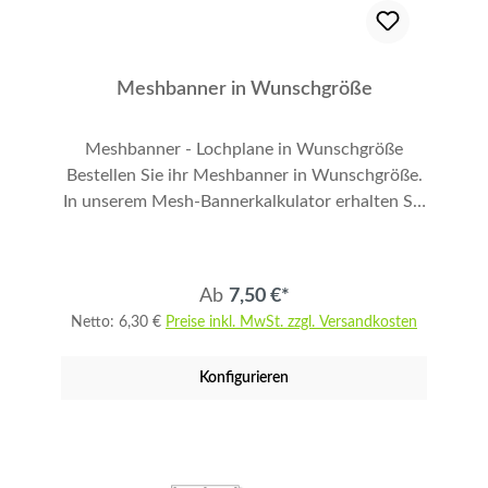
Meshbanner in Wunschgröße
Meshbanner - Lochplane in Wunschgröße
Bestellen Sie ihr Meshbanner in Wunschgröße.
In unserem Mesh-Bannerkalkulator erhalten Sie
direkt den Preis. Der Druck erfolgt mit HP
Latex 3M Tinten Green Guard Gold zertifiziert
ohne Gerüche und ohne Lösemittel. Die
Ab
7,50 €*
Lochplane kommt aus deutscher Produktion.
Netto: 6,30 €
Preise inkl. MwSt. zzgl. Versandkosten
REACH-Konform. 100% Made in Germany.
Natürlich B1 zertifiziert. Wir empfehlen eine
Konfigurieren
Kantenverstärkung für Mesh-Banner im
Außenbereich. Achtung: ab 2,00 Meter
Bannergröße (kleine Seite) ist nur Versand per
Spedition möglich. z.B.: 3 x 5 Meter.