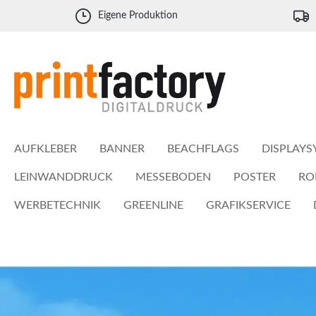
 Hauptinhalt springen
Zur Suche springen
Zur Hauptnavigation springen
Eigene Produktion
AUFKLEBER
BANNER
BEACHFLAGS
DISPLAYS
LEINWANDDRUCK
MESSEBODEN
POSTER
RO
WERBETECHNIK
GREENLINE
GRAFIKSERVICE