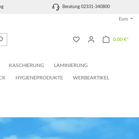
ng
Beratung 02331-340800
Euro
0,00 €*
Waren
KASCHIERUNG
LAMINIERUNG
CK
HYGIENEPRODUKTE
WERBEARTIKEL