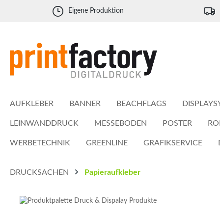
 Hauptinhalt springen
Zur Suche springen
Zur Hauptnavigation springen
Eigene Produktion
AUFKLEBER
BANNER
BEACHFLAGS
DISPLAYS
LEINWANDDRUCK
MESSEBODEN
POSTER
RO
WERBETECHNIK
GREENLINE
GRAFIKSERVICE
DRUCKSACHEN
Papieraufkleber