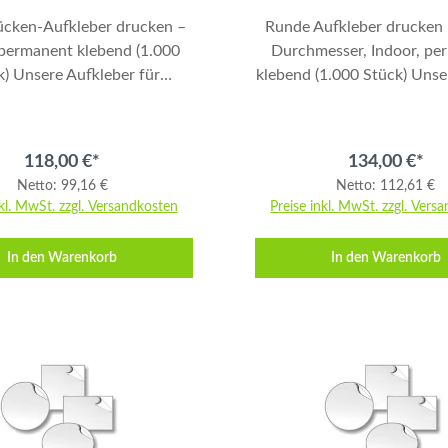
ücken-Aufkleber drucken –
Runde Aufkleber drucken 
 permanent klebend (1.000
Durchmesser, Indoor, pe
eber für
klebend (1.000 Stück) Unsere runden
cken sind ideal, um Ordner
Aufkleber mit 9,5 cm Dur
Akten professionell zu
sind ideal für Promot
iften. Gedruckt wird auf
Kennzeichnung oder Ev
118,00 €*
134,00 €*
m, glänzendem 90 g/m²
Gedruckt wird auf we
Netto: 99,16 €
Netto: 112,61 €
er in 4/0 Farben für klare,
glänzendem 90 g/m² Haftp
nkl. MwSt. zzgl. Versandkosten
Preise inkl. MwSt. zzgl. Vers
ante Beschriftungen. Die
4/0 Farben für brilla
 ist permanent klebend und
Farbdarstellung. Die Rücks
In den Warenkorb
In den Warenkorb
itzt, sodass die Aufkleber
permanent klebend und ges
auf die Ordner aufgebracht
sodass die Aufkleber e
en. Produktdetails
ablösbar und sicher aufg
 6,1 × 19,2 cm (Endformat)
werden können. Das ges
nformat: 6,3 × 19,4 cm
Endformat garantiert eine
ften 4 mm vom Rand weg
runde Form. Produktdetails Format:
Papier: 90 g/m² Haftpapier,
Rund, Durchmesser 9
länzend Druck: 4/0 farbig
(Endformat) Datenformat