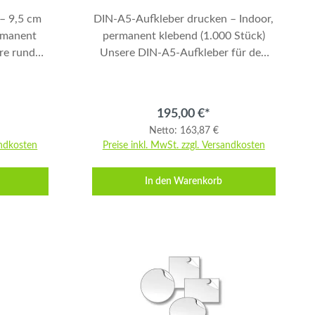
– 9,5 cm
DIN-A5-Aufkleber drucken – Indoor,
rmanent
permanent klebend (1.000 Stück)
Unsere DIN-A5-Aufkleber für den
chmesser
Indoor-Einsatz sind ideal für
ion,
Werbung, Aktionen oder
ents.
Kennzeichnungen. Gedruckt wird auf
195,00 €*
ißem,
weißem, glänzendem 90 g/m²
Netto: 163,87 €
apier in
Haftpapier in 4/0 Farben für brillante
andkosten
Preise inkl. MwSt. zzgl. Versandkosten
nte
Farbdarstellung. Die Rückseite ist
eite ist
permanent klebend und geschlitzt,
In den Warenkorb
chlitzt,
sodass die Aufkleber einfach
infach
ablösbar und sicher positionierbar
ebracht
sind. Produktdetails Format: DIN A5
tanzte
(Endformat: 14,8 × 21,0 cm)
 präzise
Datenformat: 15,0 × 21,2 cm
(Schriften 4 mm vom Rand entfernt
,5 cm
anlegen) Papier: 90 g/m² Haftpapier,
: 10,0 ×
weiß, glänzend Druck: 4/0 farbig