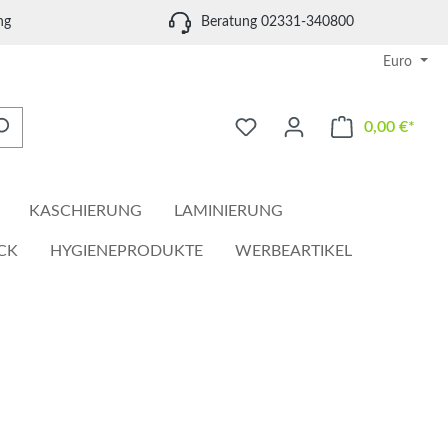
ng
Beratung 02331-340800
Euro
0,00 €*
Waren
KASCHIERUNG
LAMINIERUNG
CK
HYGIENEPRODUKTE
WERBEARTIKEL