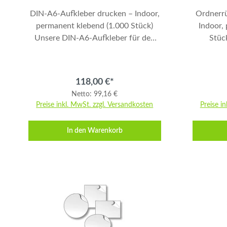
DIN-A6-Aufkleber drucken – Indoor,
Ordnerr
permanent klebend (1.000 Stück)
Indoor,
Unsere DIN-A6-Aufkleber für den
Stück) Unsere Aufkl
Indoor-Einsatz sind ideal für
Ordnerrü
Werbung, Kennzeichnungen oder
und 
Promotion. Gedruckt wird auf
beschr
118,00 €*
weißem, glänzendem 90 g/m²
weiße
Netto: 99,16 €
Haftpapier in 4/0 Farben für brillante
Haftpapi
Preise inkl. MwSt. zzgl. Versandkosten
Preise i
Farbdarstellung. Die Rückseite ist
brill
permanent klebend und geschlitzt,
Rückseite
In den Warenkorb
sodass die Aufkleber einfach
geschl
ablösbar und sicher positionierbar
einfach 
sind. Produktdetails Format: DIN A6
werden könn
(Endformat: 10,5 × 14,8 cm)
Format:
Datenformat: 10,9 × 15,2 cm
Date
(Schriften 4 mm vom Rand weg
(Schri
anlegen) Papier: 90 g/m² Haftpapier,
anlegen) 
weiß, glänzend Druck: 4/0 farbig
weiß, g