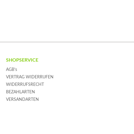
info@printfactory.de Servicezeiten:
Montag bis Freitag, 9:30 – 17:30 Uhr
Bestellen Sie jetzt Ihre DIN-A4-
Aufkleber für Indoor-Werbung und
profitieren Sie von hochwertigem
Druck, permanenter Haftung und
großer Auflage für Ihre
Marketingaktionen!
SHOPSERVICE
AGB's
VERTRAG WIDERRUFEN
WIDERRUFSRECHT
BEZAHLARTEN
VERSANDARTEN