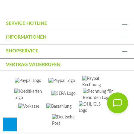
Garantiert 2 Jahre UV-beständig. •
rutschhemmend und zu 100 % recycelbar. •
leicht zu verlegen/verkleben mit doppelseitigem
SERVICE HOTLINE
Klebeband. • Bfl-s1-zertifiziert (schwer
entflammbar) • Preis inkl. Basisdatencheck. •
INFORMATIONEN
Mehrere Motive = StaffelpreisDie Druckbahnen
werden bis maximal 199 x 700 cm am Stück
SHOPSERVICE
gedruckt. Größere Stücke werden geteilt.
Konturschnitt möglich.
VERTRAG WIDERRUFEN