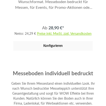
Wunschformat. Messeboden bedruckt für
Messen, für Events, für Promo-Aktionen oder
in Ihren Verkaufsräumen. Mit Ihrem individuell
bedruckten Fotoboden schaffen Sie
Atmosphäre und unterstützen das Layout ihres
Ab
28,90 €*
Messestands. Ihr Vinylboden im Wunschformat
Netto: 24,29 €
Preise inkl. MwSt. zzgl. Versandkosten
ist leicht zu verlegen und zu reinigen. Am besten
mit Klebeband verlegbar. Bfl-s1-zertifiziert
Konfigurieren
(schwer entflammbar mit kaum
Rauchentwicklung) rutschhemmend und im
Gelbmüll entsorgbar. Auch ideal als Yogamatte
verwendbar. Zur Schaufenster- oder
Ladendekoration. Konturschnitt möglich.
Messeboden individuell bedruckt
Messeboden online bedrucken
lassen.Messeboden bedrucken • PVC
Geben Sie Ihrem Messestand einen individuellen Look. Ihr
Vinylboden lichtundurchlässig ca. 1000 g/qm -
nach Wunsch bedruckter Messeteppich unterstützt Ihre
UV-Beständig • Umweltfreundlicher Fotodruck
Gesamtgestaltung und sorgt für WOW Effekte bei Ihren
mit UV-Farben geruchsneutral. • 1200 DPI
Kunden. Natürlich können Sie den Boden auch in Ihrer
Firma, Ladenlokal, für Werbeaktionen etc. verwenden.
Fotodruck in 6C - Euroscala. • Druck -