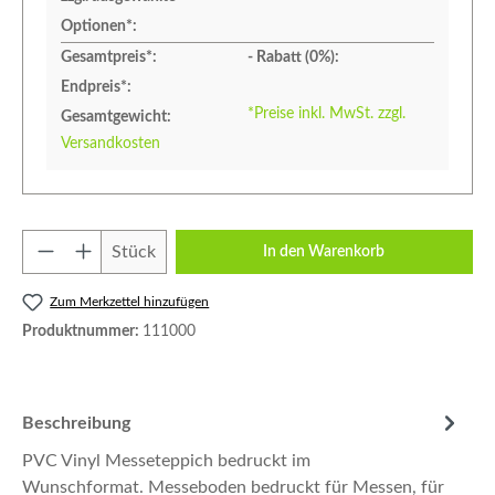
Optionen*:
Gesamtpreis*:
- Rabatt (
0
%):
Endpreis*:
*Preise inkl. MwSt. zzgl.
Gesamtgewicht:
Versandkosten
Produkt Anzahl: Gib den gewünschten Wert e
Stück
In den Warenkorb
Zum Merkzettel hinzufügen
Produktnummer:
111000
Beschreibung
PVC Vinyl Messeteppich bedruckt im
Wunschformat. Messeboden bedruckt für Messen, für