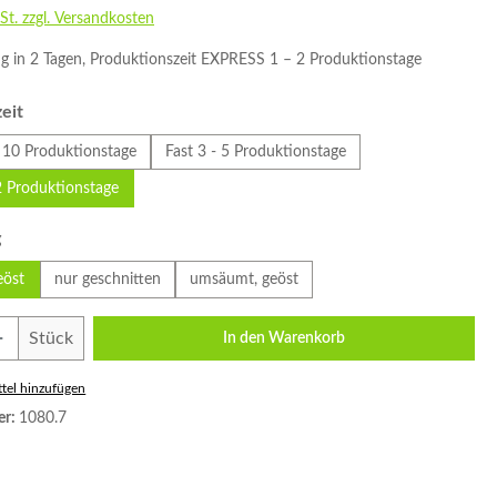
St. zzgl. Versandkosten
ig in 2 Tagen, Produktionszeit EXPRESS 1 – 2 Produktionstage
auswählen
eit
 10 Produktionstage
Fast 3 - 5 Produktionstage
2 Produktionstage
auswählen
g
eöst
nur geschnitten
umsäumt, geöst
Anzahl: Gib den gewünschten Wert ein oder
Stück
In den Warenkorb
tel hinzufügen
er:
1080.7