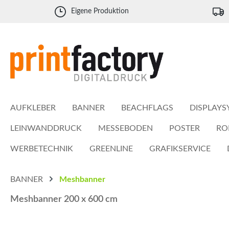
 Hauptinhalt springen
Zur Suche springen
Zur Hauptnavigation springen
Eigene Produktion
AUFKLEBER
BANNER
BEACHFLAGS
DISPLAYS
LEINWANDDRUCK
MESSEBODEN
POSTER
RO
WERBETECHNIK
GREENLINE
GRAFIKSERVICE
BANNER
Meshbanner
Meshbanner 200 x 600 cm