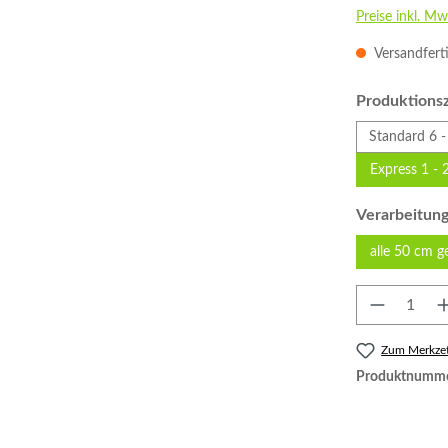
Preise inkl. Mw
Versandfert
Produktionsz
Standard 6 -
Express 1 - 
Verarbeitun
alle 50 cm g
Produkt 
Zum Merkzet
Produktnumm