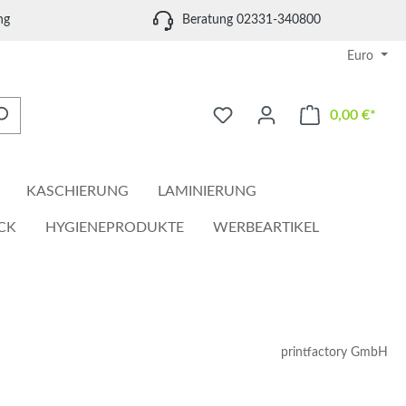
ng
Beratung 02331-340800
Euro
0,00 €*
Waren
KASCHIERUNG
LAMINIERUNG
CK
HYGIENEPRODUKTE
WERBEARTIKEL
printfactory GmbH