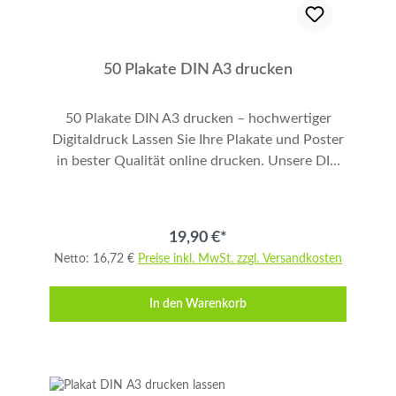
50 Plakate DIN A3 drucken
50 Plakate DIN A3 drucken – hochwertiger
Digitaldruck Lassen Sie Ihre Plakate und Poster
in bester Qualität online drucken. Unsere DIN
A3 Plakate (29,7 × 42 cm) werden einseitig,
vollflächig und in brillanter 4-farbiger
Digitaldruckqualität produziert. Gedruckt wird
19,90 €*
auf 120 g/qm Premium-Papier mit EU Ecolabel
Netto: 16,72 €
Preise inkl. MwSt. zzgl. Versandkosten
und FSC® Mix 70% GFA-COC-001203
Zertifizierung – ideal für nachhaltige
In den Warenkorb
Werbezwecke. Bitte legen Sie Ihre Druckdaten
mit 3 mm Anschnitt umlaufend an. Die Auflage
umfasst 50 Plakate. Schnelle Produktion
inklusive. Produktdetails Format: DIN A3 – 29,7
× 42 cm Druck: 4-farbig (CMYK), einseitig,