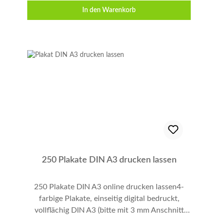
ebenmäßige Oberfläche, sehr hohe Weiße, hohe
In den Warenkorb
Opazität. Fast Produktion. Informationen zur
Datenaufbereitung erhalten Sie hier.
250 Plakate DIN A3 drucken lassen
250 Plakate DIN A3 online drucken lassen4-
farbige Plakate, einseitig digital bedruckt,
vollflächig DIN A3 (bitte mit 3 mm Anschnitt