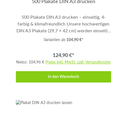
500 Plakate DIN A3 drucken
500 Plakate DIN A3 drucken – einseitig, 4-
farbig & klimafreundlich Unsere hochwertigen
DIN A3 Plakate (29,7 × 42 cm) werden einseitig,
vollflächig und in brillanter 4-farbiger
Varianten ab
104,90 €*
Digitaldruckqualität produziert. Gedruckt wird
auf 120 g/qm Premium-Papier, das sowohl EU
124,90 €*
Ecolabel als auch FSC® Mix 70% zertifiziert ist
Netto: 104,96 €
Preise inkl. MwSt. zzgl. Versandkosten
– ideal für nachhaltige Werbeaktionen. Bitte
legen Sie Ihre Druckdaten mit 3 mm Anschnitt
In den Warenkorb
umlaufend an. Die Auflage umfasst 500 Plakate
und wird auf Wunsch in Expressproduktion
gefertigt. Produktdetails Format: DIN A3 – 29,7
× 42 cm Druck: 4-farbig (CMYK), einseitig,
vollflächig Produktion: Hochwertiger
Digitaldruck, Express möglich Papier: 120 g/qm,
holzfrei, oberflächengeleimt Zertifikate: EU
Ecolabel · FSC® Mix 70% GFA-COC-001203