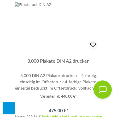
DIN A2 mit 3 mm Anschnitt. Informationen zur
Datenaufbereitung erhalten Sie hier.
Bestellhinweise Zum Bestellen klicken Sie unten
rechts auf "In den Warenkorb". Shoppen Sie
danach weiter, bis Sie alle Produkte zusammen
haben. Zum Abschließen Ihrer Bestellung
klicken Sie bitte links auf "Warenkorb anzeigen",
prüfen Sie die Richtigkeit und folgen den
weiteren Anweisungen. Vielen Dank.
3.000 Plakate DIN A2 drucken
3.000 DIN A2 Plakate drucken – 4-farbig,
einseitig im Offsetdruck 4-farbige Plakate,
einseitig bedruckt im Offsetdruck, vollflächig im
Format DIN A2 (bitte mit 3 mm Anschnitt
Varianten ab
440,00 €*
anlegen!) auf 100 g/qm Papier. Menge: 3.000
Stück. Perfekt geeignet für Werbung,
475,00 €*
Promotion, Veranstaltungen und Messen.