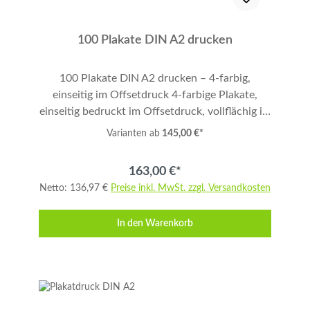
Anweisungen. Vielen Dank.
100 Plakate DIN A2 drucken
100 Plakate DIN A2 drucken – 4-farbig,
einseitig im Offsetdruck 4-farbige Plakate,
einseitig bedruckt im Offsetdruck, vollflächig im
Format DIN A2 (bitte mit 3 mm Anschnitt
Varianten ab
145,00 €*
anlegen!) auf 100 g/qm Papier. Menge: 100
Stück. Ideal für Werbung, Promotion,
163,00 €*
Veranstaltungen und Messen. Produktdetails
Netto: 136,97 €
Preise inkl. MwSt. zzgl. Versandkosten
Format: DIN A2 Druck: 4-farbig, einseitig,
vollflächig Druckverfahren: Offsetdruck
In den Warenkorb
Papiergewicht: 100 g/qm Auflage: 100 Stück
Anschnitt: 3 mm umlaufend Datenanlieferung
Bitte liefern Sie druckfertige Daten im Format
DIN A2 mit 3 mm Anschnitt. Informationen zur
Datenaufbereitung erhalten Sie hier.