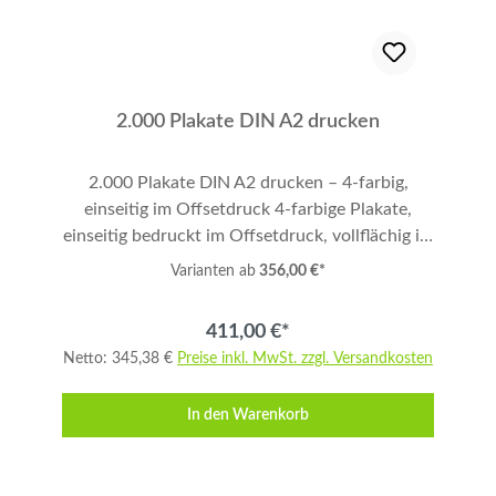
haben. Zum Abschließen Ihrer Bestellung
klicken Sie links auf "Warenkorb anzeigen",
prüfen Sie die Richtigkeit und folgen den
weiteren Anweisungen. Vielen Dank.
2.000 Plakate DIN A2 drucken
2.000 Plakate DIN A2 drucken – 4-farbig,
einseitig im Offsetdruck 4-farbige Plakate,
einseitig bedruckt im Offsetdruck, vollflächig im
Format DIN A2 (bitte mit 3 mm Anschnitt
Varianten ab
356,00 €*
anlegen!) auf 100 g/qm Papier. Menge: 2.000
Stück. Ideal für Werbung, Promotion,
411,00 €*
Veranstaltungen und Messen. Produktdetails
Netto: 345,38 €
Preise inkl. MwSt. zzgl. Versandkosten
Format: DIN A2 Druck: 4-farbig, einseitig,
vollflächig Druckverfahren: Offsetdruck
In den Warenkorb
Papiergewicht: 100 g/qm Auflage: 2.000 Stück
Anschnitt: 3 mm umlaufend Datenanlieferung
Bitte liefern Sie druckfertige Daten im Format