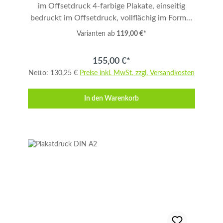
im Offsetdruck 4-farbige Plakate, einseitig
bedruckt im Offsetdruck, vollflächig im Format
DIN A2 (bitte mit 3 mm Anschnitt anlegen!) auf
Varianten ab
119,00 €*
100 g/qm Papier. Menge: 50 Stück. Ideal für
Werbung, Promotion, Veranstaltungen und
155,00 €*
Messen. Produktdetails Format: DIN A2 Druck:
Netto: 130,25 €
Preise inkl. MwSt. zzgl. Versandkosten
4-farbig, einseitig, vollflächig Druckverfahren:
Offsetdruck Papiergewicht: 100 g/qm Auflage:
In den Warenkorb
50 Stück Anschnitt: 3 mm umlaufend
Datenanlieferung Bitte liefern Sie druckfertige
Daten im Format DIN A2 mit 3 mm Anschnitt.
Informationen zur Datenaufbereitung erhalten
Sie hier. Bestellhinweise Für die Bestellen
klicken Sie unten rechts auf "In den
Warenkorb". Shoppen Sie danach weiter, bis Sie
alle Produkte zusammen haben. Zum
Abschließen Ihrer Bestellung klicken Sie links
auf "Warenkorb anzeigen", prüfen Sie die
Richtigkeit und folgen den nachfolgenden