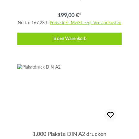
für Aktionen, Veranstaltungen und Messen.
und folgen Sie den nächsten Schritten.
Ideal, um Aufmerksamkeit zu erzeugen – im
199,00 €*
Innen- und Außenbereich. Plakate online
Netto: 167,23 €
Preise inkl. MwSt. zzgl. Versandkosten
bestellen. Produktdetails im Überblick Format:
DIN A2, vollflächig bedruckbar Druck: 4-farbig
In den Warenkorb
(CMYK), einseitig Druckverfahren: präziser
Offsetdruck für brillante Farben Papiergewicht:
100 g/qm – stabil, aber gut zu handhaben
Auflage: 250 Stück Anschnitt: 3 mm umlaufend
bitte in den Druckdaten anlegen
Datenanlieferung Liefern Sie Ihre druckfertigen
Daten im Format DIN A2 zzgl. 3 mm Anschnitt
an. Achten Sie auf ausreichende Auflösung und
korrekte Farbraumeinstellung (CMYK), damit
Ihre 250 Plakate DIN A2 drucken optimal zur
Geltung kommen. Informationen zur
Datenaufbereitung erhalten Sie hier. So
bestellen Sie Ihre 250 Plakate DIN A2 drucken
1.000 Plakate DIN A2 drucken
Wunschkonfiguration auswählen und auf „In