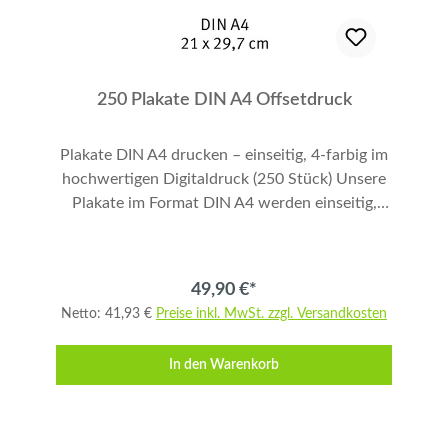
danach weiter, bis Sie alle Produkte zusammen
haben. Zum Abschließen Ihrer Bestellung
klicken Sie links auf "Warenkorb anzeigen",
prüfen Sie die Richtigkeit und folgen den
250 Plakate DIN A4 Offsetdruck
weiteren Anweisungen. Vielen Dank.
Plakate DIN A4 drucken – einseitig, 4-farbig im
hochwertigen Digitaldruck (250 Stück) Unsere
Plakate im Format DIN A4 werden einseitig,
vollflächig und 4-farbig im professionellen
Digitaldruck hergestellt. Das handliche Format
eignet sich ideal für Werbung, Aktionen,
49,90 €*
Kampagnen, Promotionen oder Beilagen. Das
Netto: 41,93 €
Preise inkl. MwSt. zzgl. Versandkosten
100 g/m² Papier garantiert brillante Farben,
gestochen scharfe Details und eine stabile
In den Warenkorb
Haptik – perfekt für mittlere Auflagen wie 250
Stück. Produktdetails Format: DIN A4 Druck: 4-
farbig (einseitig, vollflächig) Druckverfahren:
Digitaldruck Papier: 100 g/m² Bestellmenge: