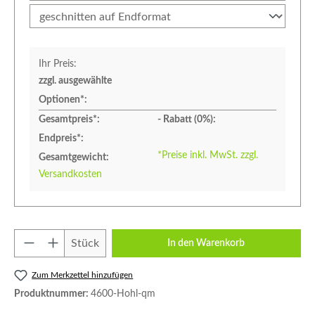
Ihr Preis:
zzgl. ausgewählte
Optionen*:
Gesamtpreis*:
- Rabatt (
0
%):
Endpreis*:
*Preise inkl. MwSt. zzgl.
Gesamtgewicht:
Versandkosten
Produkt Anzahl: Gib den gewünschten Wert e
Stück
In den Warenkorb
Zum Merkzettel hinzufügen
Produktnummer:
4600-Hohl-qm