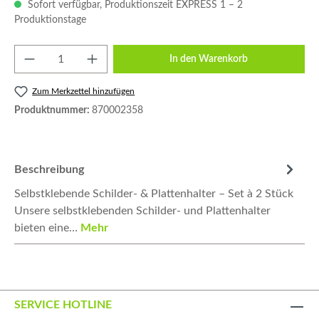
Sofort verfügbar, Produktionszeit EXPRESS 1 – 2
Produktionstage
Produkt Anzahl: Gib den gewünschten Wert e
In den Warenkorb
Zum Merkzettel hinzufügen
Produktnummer:
870002358
Beschreibung
Selbstklebende Schilder- & Plattenhalter – Set à 2 Stück
Unsere selbstklebenden Schilder- und Plattenhalter
bieten eine…
Mehr
SERVICE HOTLINE