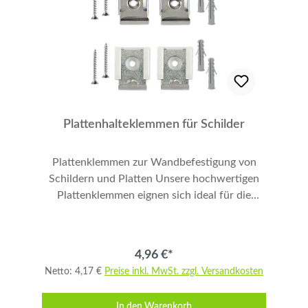
Plattenhalteklemmen für Schilder
Plattenklemmen zur Wandbefestigung von
Schildern und Platten Unsere hochwertigen
Plattenklemmen eignen sich ideal für die
sichere und einfache Befestigung von
Schildern, Acrylplatten, Glas oder anderen
flachen Materialien an Wänden. Mit diesem
4,96 €*
Set erhalten Sie alles, was Sie für eine
Netto: 4,17 €
Preise inkl. MwSt. zzgl. Versandkosten
professionelle Montage benötigen. Die
Klemmen sind robust, langlebig und
In den Warenkorb