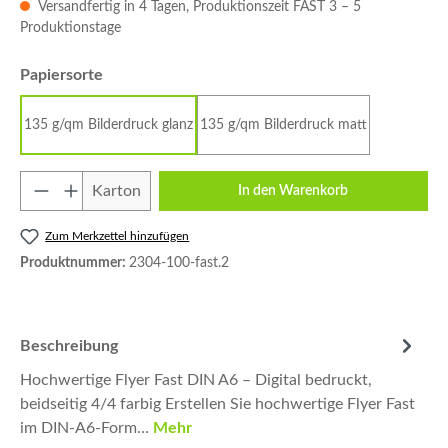
Versandfertig in 4 Tagen, Produktionszeit FAST 3 – 5
Produktionstage
auswählen
Papiersorte
135 g/qm Bilderdruck glanz
135 g/qm Bilderdruck matt
Produkt Anzahl: Gib den gewünschten Wert e
Karton
In den Warenkorb
Zum Merkzettel hinzufügen
Produktnummer:
2304-100-fast.2
Beschreibung
Hochwertige Flyer Fast DIN A6 – Digital bedruckt,
beidseitig 4/4 farbig Erstellen Sie hochwertige Flyer Fast
im DIN-A6-Form…
Mehr