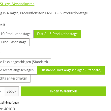
St. zzgl. Versandkosten
g in 4 Tagen, Produktionszeit FAST 3 – 5 Produktionstage
auswählen
eit
 10 Produktionstage
Fast 3 - 5 Produktionstage
2 Produktionstage
auswählen
g
e links angeschlagen (Standard)
e rechts angeschlagen
Hissfahne links angeschlagen (Standard)
chts angeschlagen
Anzahl: Gib den gewünschten Wert ein oder
Stück
In den Warenkorb
tel hinzufügen
er:
4010.3