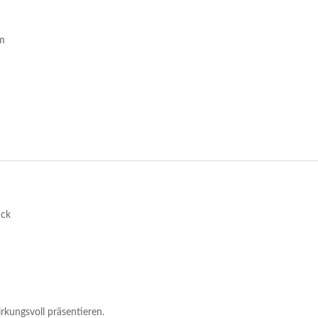
um
uck
kungsvoll präsentieren.