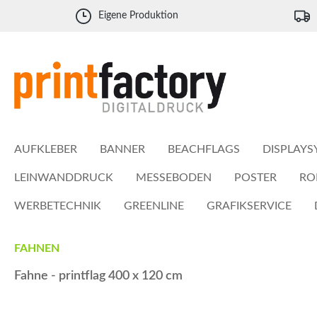
 Hauptinhalt springen
Zur Suche springen
Zur Hauptnavigation springen
Eigene Produktion
AUFKLEBER
BANNER
BEACHFLAGS
DISPLAYS
LEINWANDDRUCK
MESSEBODEN
POSTER
RO
WERBETECHNIK
GREENLINE
GRAFIKSERVICE
FAHNEN
Fahne - printflag 400 x 120 cm