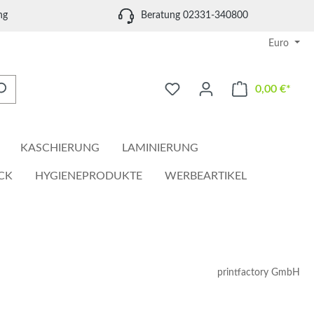
ng
Beratung 02331-340800
Euro
0,00 €*
Waren
KASCHIERUNG
LAMINIERUNG
CK
HYGIENEPRODUKTE
WERBEARTIKEL
printfactory GmbH