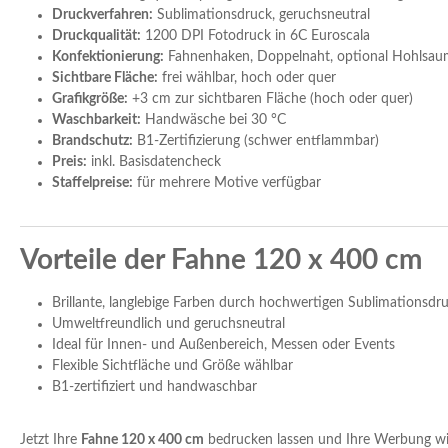
Druckverfahren:
Sublimationsdruck, geruchsneutral
Druckqualität:
1200 DPI Fotodruck in 6C Euroscala
Konfektionierung:
Fahnenhaken, Doppelnaht, optional Hohlsa
Sichtbare Fläche:
frei wählbar, hoch oder quer
Grafikgröße:
+3 cm zur sichtbaren Fläche (hoch oder quer)
Waschbarkeit:
Handwäsche bei 30 °C
Brandschutz:
B1-Zertifizierung (schwer entflammbar)
Preis:
inkl. Basisdatencheck
Staffelpreise:
für mehrere Motive verfügbar
Vorteile der Fahne 120 x 400 cm
Brillante, langlebige Farben durch hochwertigen Sublimationsdr
Umweltfreundlich und geruchsneutral
Ideal für Innen- und Außenbereich, Messen oder Events
Flexible Sichtfläche und Größe wählbar
B1-zertifiziert und handwaschbar
Jetzt Ihre
Fahne 120 x 400 cm
bedrucken lassen und Ihre Werbung wir