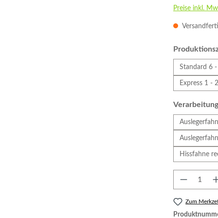
Preise inkl. Mw
Versandferti
Produktionsz
Standard 6 -
Express 1 - 
Verarbeitun
Auslegerfahn
Auslegerfahn
Hissfahne re
Produkt 
Zum Merkzet
Produktnumm