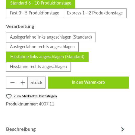
Standard 6 - 10 Produktionstage
Fast 3 - 5 Produktionstage
Express 1 - 2 Produktionstage
auswählen
Verarbeitung
Auslegerfahne links angeschlagen (Standard)
Auslegerfahne rechts angeschlagen
Hissfahne links angeschlagen (Standard)
Hissfahne rechts angeschlagen
Produkt Anzahl: Gib den gewünschten Wert e
Stück
In den Warenkorb
Zum Merkzettel hinzufügen
Produktnummer:
4007.11
Beschreibung