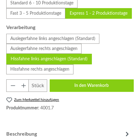
Standard 6 - 10 Produktionstage
Fast 3 - 5 Produktionstage
Express 1 - 2 Produktionstage
auswählen
Verarbeitung
Auslegerfahne links angeschlagen (Standard)
Auslegerfahne rechts angeschlagen
Hissfahne links angeschlagen (Standard)
Hissfahne rechts angeschlagen
Produkt Anzahl: Gib den gewünschten Wert e
Stück
In den Warenkorb
Zum Merkzettel hinzufügen
Produktnummer:
4001.7
Beschreibung