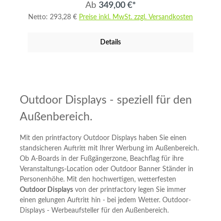
Ab
349,00 €*
cm Gesamthöhe. Der Druck erfolgt im
der richtigen Größe hochladen (H/B 205 x 85
Netto: 293,28 €
Preise inkl. MwSt. zzgl. Versandkosten
Sublimationsdruck auf Treviera CS Fahnenstoff
cm) Beidseitigen Druck auswählen Auf „In den
mit 115 g/qm. Dieses Verfahren sorgt für
Warenkorb“ klicken und Bestellung abschließen
Details
leuchtende, lebendige Farben mit ca. 70%
Durchdruck. Produktdetails Aufbauzeit: ca. 5
Minuten Montage: 1 Person, kein zusätzliches
Werkzeug nötig Lieferumfang: Standfuß, 2
Nylon-Transporttaschen, Flagpole, Fahne
Outdoor Displays - speziell für den
Gewicht: ca. 17 kg Größen & Abmessungen
Außenbereich.
Gesamtgröße 1: H/B 415 x 120 cm
Gesamtgröße 2: H/B 540 x 130 cm Grafikgröße
Mit den printfactory Outdoor Displays haben Sie einen
1: H/B 300 x 80 cm + 3 cm Beschnitt
standsicheren Auftritt mit Ihrer Werbung im Außenbereich.
Grafikgröße 2: H/B 330 x 110 cm + 3 cm
Ob A-Boards in der Fußgängerzone, Beachflag für ihre
Beschnitt Standfuß 1: Ø 62 cm Standfuß 2: 80 x
Veranstaltungs-Location oder Outdoor Banner Ständer in
80 cm Material & Druck Druckmaterial:
Personenhöhe. Mit den hochwertigen, wetterfesten
Fahnenstoff Treviera CS 115 g/qm
Outdoor Displays
von der printfactory legen Sie immer
Druckqualität: 1200 dpi Sublimationsdruck 6/0
einen gelungen Auftritt hin - bei jedem Wetter. Outdoor-
Displays - Werbeaufsteller für den Außenbereich.
farbig Brandschutz: B1 zertifiziert (schwer