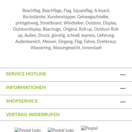
entflammbar) Anwendungsbereich: Innen- und
Außenbereich, Messen, Promotion-Aktionen,
Beachflag, Beachflags, Flag, Squareflag, A-board,
Events Infos zur Datenaufbereitung finden Sie
Bockständer, Kundenstopper, Gehwegaufsteller,
hier.
printgehweg, Streetboard, Windtalker, Outdoor, Display,
Outdoordisplay, Beachsign, Original, Roll-up, Outdoor-Roll-
up, Außen, Druck, günstig, schnell, express, Lieferung,
Außenbereich, Messen, Eingang, Flag, Fahne, Drehkreuz,
Wasserring, Wassergewicht, Innenstadt
SERVICE HOTLINE
INFORMATIONEN
SHOPSERVICE
VERTRAG WIDERRUFEN