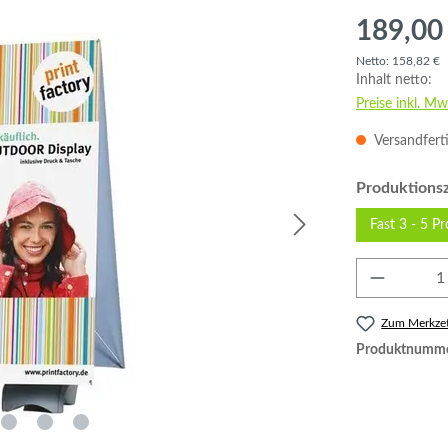
189,00
Netto: 158,82 €
Inhalt netto:
Preise inkl. Mw
Versandferti
Produktionsz
Fast 3 - 5 P
Produkt 
Zum Merkzet
Produktnumm