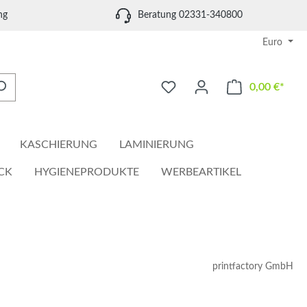
ng
Beratung 02331-340800
Euro
0,00 €*
Waren
KASCHIERUNG
LAMINIERUNG
CK
HYGIENEPRODUKTE
WERBEARTIKEL
printfactory GmbH