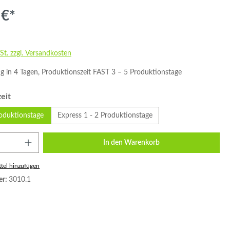
 €*
St. zzgl. Versandkosten
g in 4 Tagen, Produktionszeit FAST 3 – 5 Produktionstage
auswählen
eit
roduktionstage
Express 1 - 2 Produktionstage
Anzahl: Gib den gewünschten Wert ein oder
In den Warenkorb
tel hinzufügen
er:
3010.1