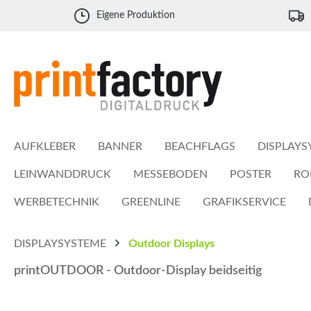
 Hauptinhalt springen
Zur Suche springen
Zur Hauptnavigation springen
Eigene Produktion
AUFKLEBER
BANNER
BEACHFLAGS
DISPLAYS
LEINWANDDRUCK
MESSEBODEN
POSTER
RO
WERBETECHNIK
GREENLINE
GRAFIKSERVICE
DISPLAYSYSTEME
Outdoor Displays
printOUTDOOR - Outdoor-Display beidseitig