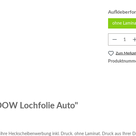
Aufkleberfo
ohne Lamina
Produkt 
Zum Merkzet
Produktnumm
DOW Lochfolie Auto"
 ihre Heckscheibenwerbung inkl. Druck. ohne Laminat. Druck aus Ihrer D