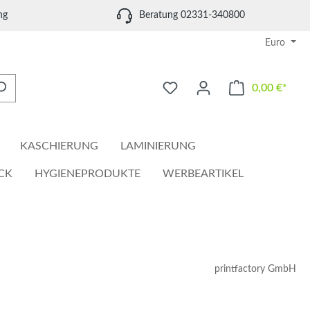
ng
Beratung 02331-340800
Euro
0,00 €*
Waren
KASCHIERUNG
LAMINIERUNG
CK
HYGIENEPRODUKTE
WERBEARTIKEL
printfactory GmbH