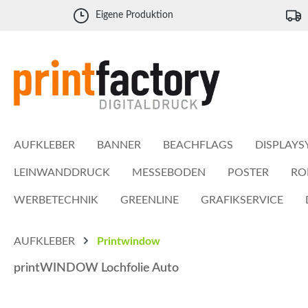
 Hauptinhalt springen
Zur Suche springen
Zur Hauptnavigation springen
Eigene Produktion
AUFKLEBER
BANNER
BEACHFLAGS
DISPLAYS
LEINWANDDRUCK
MESSEBODEN
POSTER
RO
WERBETECHNIK
GREENLINE
GRAFIKSERVICE
AUFKLEBER
Printwindow
printWINDOW Lochfolie Auto