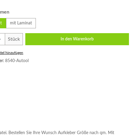
auswählen
rmen
t
mit Laminat
Anzahl: Gib den gewünschten Wert ein oder
Stück
In den Warenkorb
tel hinzufügen
er:
8540-Autool
atei. Bestellen Sie Ihre Wunsch Aufkleber Größe nach qm. Mit