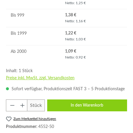
Netto: 1,25 €
1,38 €
Bis
999
Netto: 1,16 €
1,22 €
Bis
1999
Netto: 1,03 €
1,09 €
Ab
2000
Netto: 0,92 €
Inhalt:
1 Stück
Preise inkl. MwSt. zzgl. Versandkosten
Sofort verfügbar, Produktionszeit FAST 3 – 5 Produktionstage
Produkt Anzahl: Gib den gewünschten Wert e
Stück
In den Warenkorb
Zum Merkzettel hinzufügen
Produktnummer:
4552-50