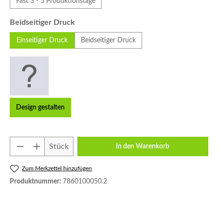
Fast 3 - 5 Produktionstage
auswählen
Beidseitiger Druck
Einseitiger Druck
Beidseitiger Druck
Design gestalten
Produkt Anzahl: Gib den gewünschten Wert e
Stück
In den Warenkorb
Zum Merkzettel hinzufügen
Produktnummer:
7860100050.2